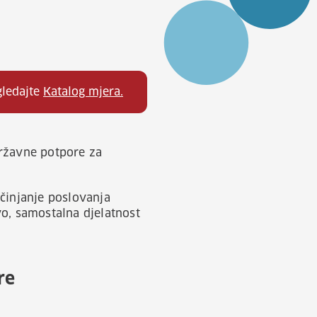
gledajte
Katalog mjera.
državne potpore za
očinjanje poslovanja
vo, samostalna djelatnost
re