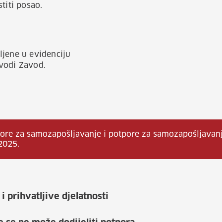
titi posao.
ljene u evidenciju
vodi Zavod.
pore za samozapošljavanje i potpore za samozapošljavanj
2025.
i prihvatljive djelatnosti