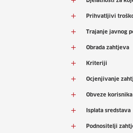
Djelatnosti za koj
Prihvatljivi trošk
Trajanje javnog p
Obrada zahtjeva
Kriteriji
Ocjenjivanje zaht
Obveze korisnika
Isplata sredstava
Podnositelji zaht