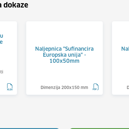
a dokaze
ru
e
Naljepnica "Sufinancira
Nal
Europska unija" -
100x50mm
ti
Dimenzija 200x150 mm