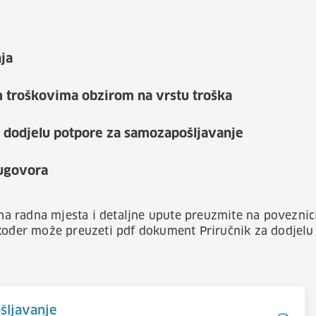
ja
m troškovima obzirom na vrstu troška
 dodjelu potpore za samozapošljavanje
 ugovora
alna radna mjesta i detaljne upute preuzmite na poveznic
kođer može preuzeti pdf dokument Priručnik za dodjelu 
šljavanje