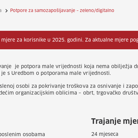
a
Potpore za samozapošljavanje – zeleno/digitalno
 mjere za korisnike u 2025. godini. Za aktualne mjere po
anje je potpora male vrijednosti koja nema obilježja 
a je s Uredbom o potporama male vrijednosti.
slenoj osobi za pokrivanje troškova za osnivanje i zap
dećim organizacijskim oblicima – obrt, trgovačko društ
Trajanje mje
24 mjeseca
aposlenim osobama