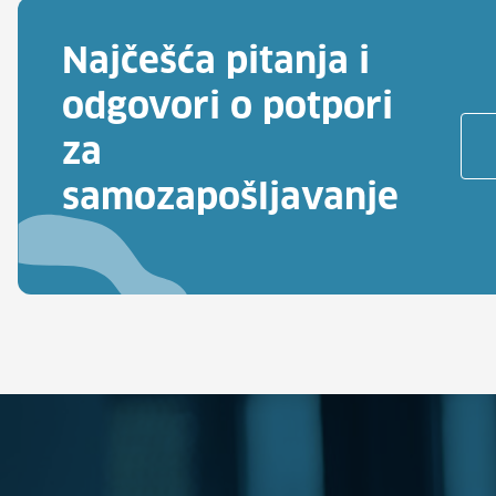
Najčešća pitanja i
odgovori o potpori
za
samozapošljavanje