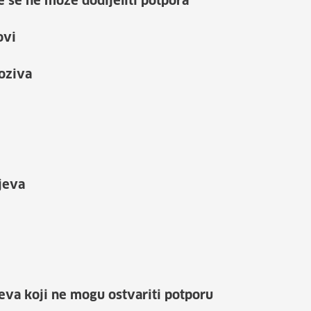
e se ne može dodijeliti potpora
ovi
oziva
jeva
jeva koji ne mogu ostvariti potporu