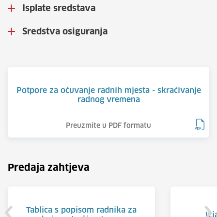
Isplate sredstava
Sredstva osiguranja
Potpore za očuvanje radnih mjesta - skraćivanje
radnog vremena
Preuzmite u PDF formatu
Predaja zahtjeva
Tablica s popisom radnika za
Izj