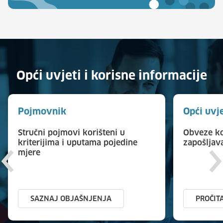
Opći uvjeti i korisne informacije
Pojmovnik
Opći uvj
Stručni pojmovi korišteni u
Obveze ko
kriterijima i uputama pojedine
zapošljav
mjere
SAZNAJ OBJAŠNJENJA
PROČIT