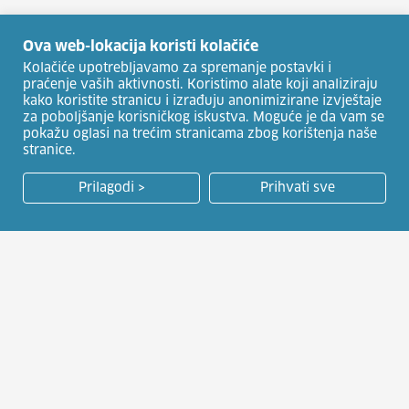
Ova web-lokacija koristi kolačiće
Kolačiće upotrebljavamo za spremanje postavki i
praćenje vaših aktivnosti. Koristimo alate koji analiziraju
kako koristite stranicu i izrađuju anonimizirane izvještaje
za poboljšanje korisničkog iskustva. Moguće je da vam se
pokažu oglasi na trećim stranicama zbog korištenja naše
stranice.
Prilagodi >
Prihvati sve
HRVATSKI ZAVOD ZA ZAPOŠLJAVANJE
Usluge za posloprimce
Natječaji za zapošljavanje
Usluge za poslodavce
Javna nadmetanja
EU fondovi i suradnje
Publikacije HZZ-a
Kontakt centar: 01/6444
Zakonodavna podloga i
000
dokumenti