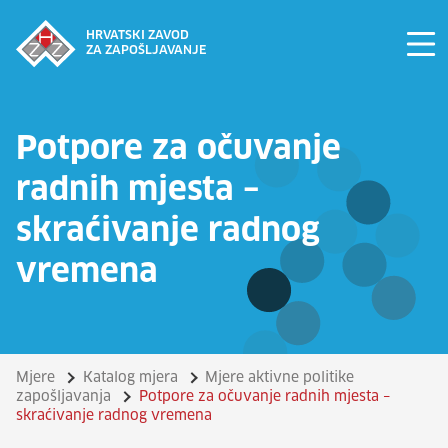
HRVATSKI ZAVOD
ZA ZAPOŠLJAVANJE
Potpore za očuvanje
radnih mjesta –
skraćivanje radnog
vremena
Mjere
Katalog mjera
Mjere aktivne politike
zapošljavanja
Potpore za očuvanje radnih mjesta –
skraćivanje radnog vremena