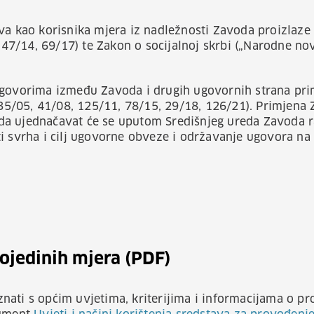
va kao korisnika mjera iz nadležnosti Zavoda proizlaze
/14, 69/17) te Zakon o socijalnoj skrbi („Narodne nov
ugovorima između Zavoda i drugih ugovornih strana pri
5/05, 41/08, 125/11, 78/15, 29/18, 126/21). Primjena
a ujednačavat će se uputom Središnjeg ureda Zavoda r
i svrha i cilj ugovorne obveze i održavanje ugovora na
 pojedinih mjera (PDF)
nati s općim uvjetima, kriterijima i informacijama o p