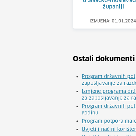
u Sisačko-moslavač
županiji
IZMJENA: 01.01.2024
Ostali dokumenti
Program državnih potp
zapošljavanje za razd
Izmjene programa drža
za zapošljavanje za r
Program državnih potp
godinu
Program potpora male 
Uvjeti i načini korišt