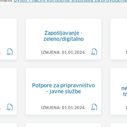
kument
Uvjeti i načini korištenja sredstava za provođenj
Zapošljavanje -
zeleno/digitalno
.
IZMJENA: 01.01.2024.
Potpore za pripravništvo
ne
- javne službe
t
.
IZMJENA: 01.01.2024.