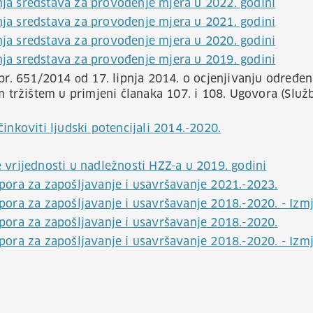
enja sredstava za provođenje mjera u 2022. godini
enja sredstava za provođenje mjera u 2021. godini
enja sredstava za provođenje mjera u 2020. godini
enja sredstava za provođenje mjera u 2019. godini
br. 651/2014 оd 17. lipnja 2014. o ocjenjivanju određen
 tržištem u primjeni članaka 107. i 108. Ugovora (Služb
nkoviti ljudski potencijali 2014.-2020.
vrijednosti u nadležnosti HZZ-a u 2019. godini
ora za zapošljavanje i usavršavanje 2021.-2023.
ora za zapošljavanje i usavršavanje 2018.-2020. - Izmj
ora za zapošljavanje i usavršavanje 2018.-2020.
ora za zapošljavanje i usavršavanje 2018.-2020. - Izmj