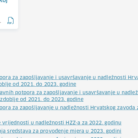
koj
.
ora za zapošljavanje i usavršavanje u nadležnosti Hr
oblje od 2021. do 2023. godine
vnih potpora za zapošljavanje i usavršavanje u nadle
azdoblje od 2021. do 2023. godine
ora za zapošljavanje u nadležnosti Hrvatskog zavoda 
vrijednosti u nadležnosti HZZ-a za 2022. godinu
enja sredstava za provođenje mjera u 2023. godini