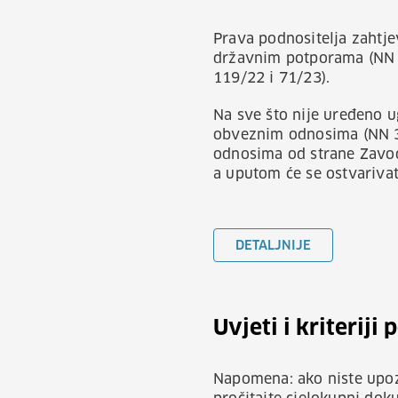
Prava podnositelja zahtje
državnim potporama (NN 47
119/22 i 71/23).
Na sve što nije uređeno 
obveznim odnosima (NN 3
odnosima od strane Zavod
a uputom će se ostvarivat
DETALJNIJE
Uvjeti i kriteriji
Napomena: ako niste upoz