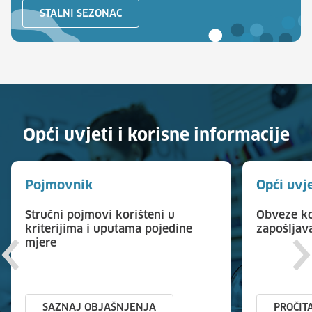
STALNI SEZONAC
Opći uvjeti i korisne informacije
Pojmovnik
Opći uvj
Stručni pojmovi korišteni u
Obveze ko
kriterijima i uputama pojedine
zapošljav
mjere
SAZNAJ OBJAŠNJENJA
PROČIT