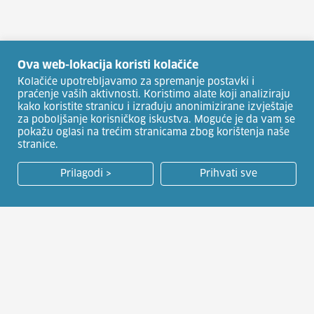
Ova web-lokacija koristi kolačiće
Kolačiće upotrebljavamo za spremanje postavki i
praćenje vaših aktivnosti. Koristimo alate koji analiziraju
kako koristite stranicu i izrađuju anonimizirane izvještaje
za poboljšanje korisničkog iskustva. Moguće je da vam se
pokažu oglasi na trećim stranicama zbog korištenja naše
stranice.
Prilagodi >
Prihvati sve
HRVATSKI ZAVOD ZA ZAPOŠLJAVANJE
Usluge za posloprimce
Natječaji za zapošljavanje
Usluge za poslodavce
Javna nadmetanja
EU fondovi i suradnje
Publikacije HZZ-a