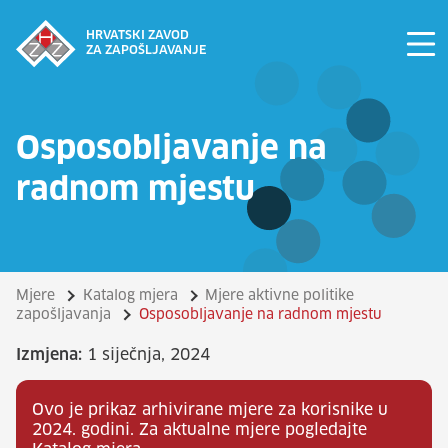
HRVATSKI ZAVOD
ZA ZAPOŠLJAVANJE
Osposobljavanje na
radnom mjestu
Mjere
Katalog mjera
Mjere aktivne politike
zapošljavanja
Osposobljavanje na radnom mjestu
Izmjena:
1 siječnja, 2024
Ovo je prikaz arhivirane mjere za korisnike u
2024. godini. Za aktualne mjere pogledajte