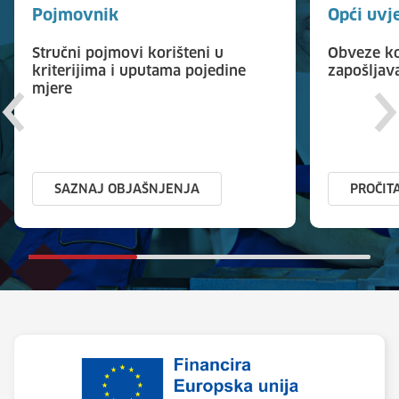
Pojmovnik
Opći uvj
Stručni pojmovi korišteni u
Obveze ko
kriterijima i uputama pojedine
zapošljav
mjere
SAZNAJ OBJAŠNJENJA
PROČIT