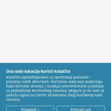
Ova web-lokacija koristi kolačiće
Kolačiće upotrebljavamo za spremanje postavki i
praćenje vaših aktivnosti. Koristimo alate koji analiziraju
kako koristite stranicu i izrađuju anonimizirane izvještaje
za poboljšanje korisničkog iskustva. Moguće je da vam se
pokažu oglasi na trećim stranicama zbog korištenja naše
stranice.
Prilagodi >
Prihvati sve