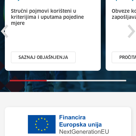
Stručni pojmovi korišteni u
Obveze ko
kriterijima i uputama pojedine
zapošljav
mjere
SAZNAJ OBJAŠNJENJA
PROČIT