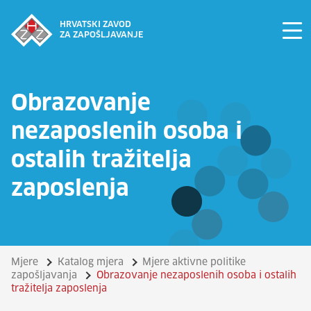
HRVATSKI ZAVOD
ZA ZAPOŠLJAVANJE
Obrazovanje
nezaposlenih osoba i
ostalih tražitelja
zaposlenja
Mjere
Katalog mjera
Mjere aktivne politike
zapošljavanja
Obrazovanje nezaposlenih osoba i ostalih
tražitelja zaposlenja