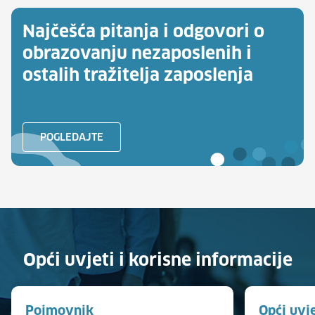
Najčešća pitanja i odgovori o
obrazovanju nezaposlenih i
ostalih tražitelja zaposlenja
POGLEDAJTE
Opći uvjeti i korisne informacije
Pojmovnik
Opći uvj