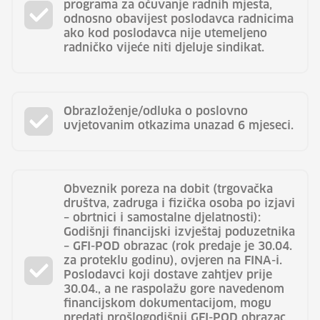
programa za očuvanje radnih mjesta,
odnosno obavijest poslodavca radnicima
ako kod poslodavca nije utemeljeno
radničko vijeće niti djeluje sindikat.
Obrazloženje/odluka o poslovno
uvjetovanim otkazima unazad 6 mjeseci.
Obveznik poreza na dobit (trgovačka
društva, zadruga i fizička osoba po izjavi
– obrtnici i samostalne djelatnosti):
Godišnji financijski izvještaj poduzetnika
– GFI-POD obrazac (rok predaje je 30.04.
za proteklu godinu), ovjeren na FINA-i.
Poslodavci koji dostave zahtjev prije
30.04., a ne raspolažu gore navedenom
financijskom dokumentacijom, mogu
predati prošlogodišnji GFI-POD obrazac