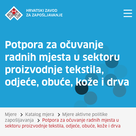
HRVATSKI ZAVOD
ZA ZAPOŠLJAVANJE
Potpora za očuvanje
radnih mjesta u sektoru
proizvodnje tekstila,
odjeće, obuće, kože i drva
Mjere
Katalog mjera
Mjere aktivne politike
zapošljavanja
Potpora za očuvanje radnih mjesta u
sektoru proizvodnje tekstila, odjeće, obuće, kože i drva