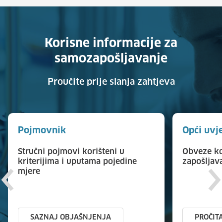
Korisne informacije za
samozapošljavanje
Proučite prije slanja zahtjeva
Pojmovnik
Opći uvj
Stručni pojmovi korišteni u
Obveze ko
kriterijima i uputama pojedine
zapošljav
mjere
SAZNAJ OBJAŠNJENJA
PROČIT