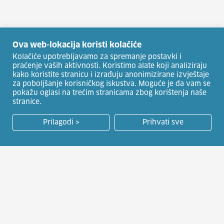
Ova web-lokacija koristi kolačiće
Kolačiće upotrebljavamo za spremanje postavki i
praćenje vaših aktivnosti. Koristimo alate koji analiziraju
kako koristite stranicu i izrađuju anonimizirane izvještaje
za poboljšanje korisničkog iskustva. Moguće je da vam se
pokažu oglasi na trećim stranicama zbog korištenja naše
stranice.
Prilagodi >
Prihvati sve
HRVATSKI ZAVOD ZA ZAPOŠLJAVANJE
Usluge za posloprimce
Natječaji za zapošljavanje
Usluge za poslodavce
Javna nadmetanja
EU fondovi i suradnje
Publikacije HZZ-a