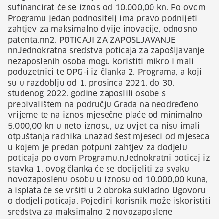
sufinancirat će se iznos od 10.000,00 kn. Po ovom
Programu jedan podnositelj ima pravo podnijeti
zahtjev za maksimalno dvije inovacije, odnosno
patenta.nn2. POTICAJI ZA ZAPOŠLJAVANJE
nnJednokratna sredstva poticaja za zapošljavanje
nezaposlenih osoba mogu koristiti mikro i mali
poduzetnici te OPG-i iz članka 2. Programa, a koji
su u razdoblju od 1. prosinca 2021. do 30.
studenog 2022. godine zaposlili osobe s
prebivalištem na području Grada na neodređeno
vrijeme te na iznos mjesečne plaće od minimalno
5.000,00 kn u neto iznosu, uz uvjet da nisu imali
otpuštanja radnika unazad šest mjeseci od mjeseca
u kojem je predan potpuni zahtjev za dodjelu
poticaja po ovom Programu.nJednokratni poticaj iz
stavka 1. ovog članka će se dodijeliti za svaku
novozaposlenu osobu u iznosu od 10.000,00 kuna,
a isplata će se vršiti u 2 obroka sukladno Ugovoru
o dodjeli poticaja. Pojedini korisnik može iskoristiti
sredstva za maksimalno 2 novozaposlene