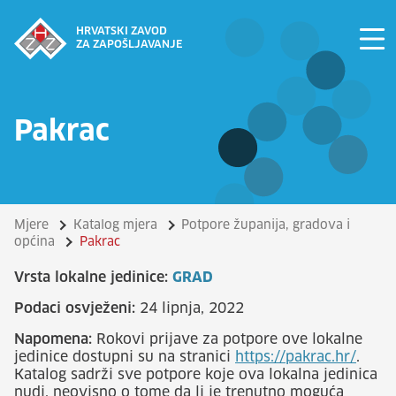
HRVATSKI ZAVOD
ZA ZAPOŠLJAVANJE
Pakrac
Mjere
Katalog mjera
Potpore županija, gradova i
općina
Pakrac
Vrsta lokalne jedinice:
GRAD
Podaci osvježeni:
24 lipnja, 2022
Napomena:
Rokovi prijave za potpore ove lokalne
jedinice dostupni su na stranici
https://pakrac.hr/
.
Katalog sadrži sve potpore koje ova lokalna jedinica
nudi, neovisno o tome da li je trenutno moguća