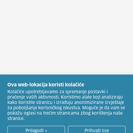
Ova web-lokacija koristi kolačiće
Kolačiće upotrebljavamo za spremanje postavki i
praćenje vaših aktivnosti. Koristimo alate koji analiziraju
kako koristite stranicu i izrađuju anonimizirane izvještaje
za poboljšanje korisničkog iskustva. Moguće je da vam se
pokažu oglasi na trećim stranicama zbog korištenja naše
stranice.
Prilagodi >
Prihvati sve