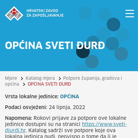
HRVATSKI ZAVOD
ZA ZAPOŠLJAVANJE
OPĆINA SVETI ĐURĐ
Mjere
Katalog mjera
Potpore županija, gradova i
općina
OPĆINA SVETI ĐURĐ
Vrsta lokalne jedinice:
OPĆINA
Podaci osvježeni:
24 lipnja, 2022
Napomena:
Rokovi prijave za potpore ove lokalne
jedinice dostupni su na stranici
https://www.sveti-
djurdj.hr
. Katalog sadrži sve potpore koje ova
lokalna jedinica nudi, neovisno o tome da li je