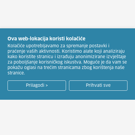
Ova web-lokacija koristi kolačiće
Kolačiće upotrebljavamo za spremanje postavki i
praćenje vaših aktivnosti. Koristimo alate koji analiziraju
kako koristite stranicu i izrađuju anonimizirane izvještaje
za poboljšanje korisničkog iskustva. Moguće je da vam se
pokažu oglasi na trećim stranicama zbog korištenja naše
stranice.
Prilagodi >
Prihvati sve
HRVATSKI ZAVOD ZA ZAPOŠLJAVANJE
Usluge za posloprimce
Natječaji za zapošljavanje
Usluge za poslodavce
Javna nadmetanja