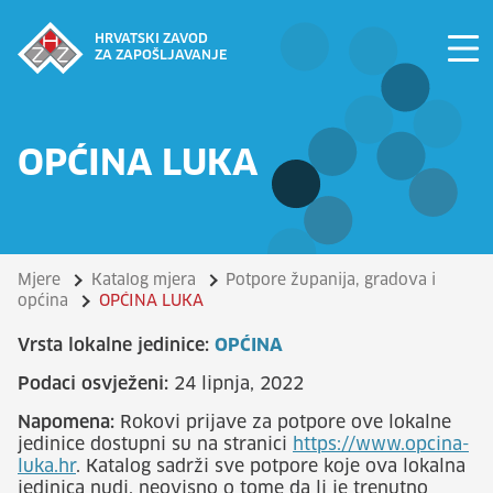
HRVATSKI ZAVOD
ZA ZAPOŠLJAVANJE
OPĆINA LUKA
Mjere
Katalog mjera
Potpore županija, gradova i
općina
OPĆINA LUKA
Vrsta lokalne jedinice:
OPĆINA
Podaci osvježeni:
24 lipnja, 2022
Napomena:
Rokovi prijave za potpore ove lokalne
jedinice dostupni su na stranici
https://www.opcina-
luka.hr
. Katalog sadrži sve potpore koje ova lokalna
jedinica nudi, neovisno o tome da li je trenutno