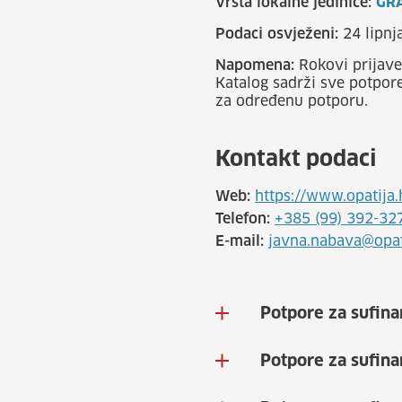
Vrsta lokalne jedinice:
GR
Podaci osvježeni:
24 lipnj
Napomena:
Rokovi prijave
Katalog sadrži sve potpore
za određenu potporu.
Kontakt podaci
Web:
https://www.opatija.
Telefon:
+385 (99) 392-32
E-mail:
javna.nabava@opat
Potpore za sufina
Potpore za sufin