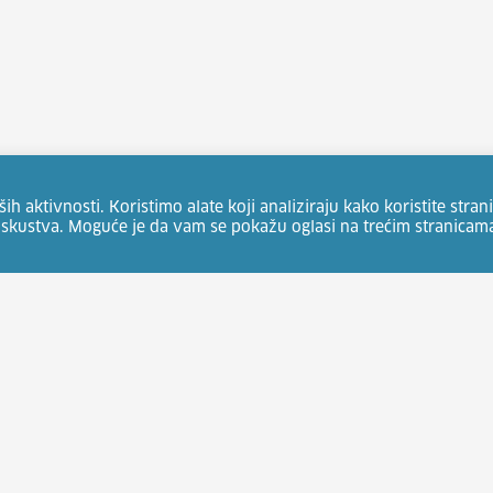
 aktivnosti. Koristimo alate koji analiziraju kako koristite strani
 iskustva. Moguće je da vam se pokažu oglasi na trećim stranicam
Ne pr
i za zapošljavanje