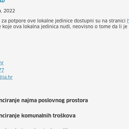
AD
a, 2022
 za potpore ove lokalne jedinice dostupni su na stranici
 koje ova lokalna jedinica nudi, neovisno o tome da li j
hr
77
ija.hr
nciranje najma poslovnog prostora
anciranje komunalnih troškova