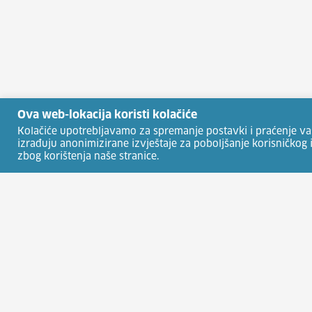
Ova web-lokacija koristi kolačiće
Kolačiće upotrebljavamo za spremanje postavki i praćenje vaših
izrađuju anonimizirane izvještaje za poboljšanje korisničkog
zbog korištenja naše stranice.
HRVATSKI ZAVOD ZA ZAPOŠLJAVANJE
Usluge za posloprimce
Natječaj