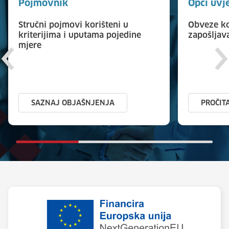
Pojmovnik
Opći uvj
Stručni pojmovi korišteni u
Obveze ko
kriterijima i uputama pojedine
zapošljav
mjere
SAZNAJ OBJAŠNJENJA
PROČIT